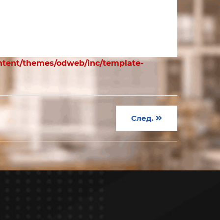
ntent/themes/odweb/inc/template-
След.