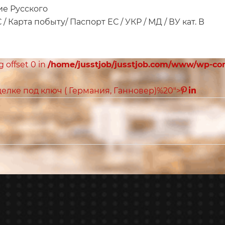
ие Русского
/ Карта побыту/ Паспорт ЕС / УКР / МД / ВУ кат. В
ng offset 0 in
/home/jusstjob/jusstjob.com/www/wp-co
елке под ключ ( Германия, Ганновер)%20">