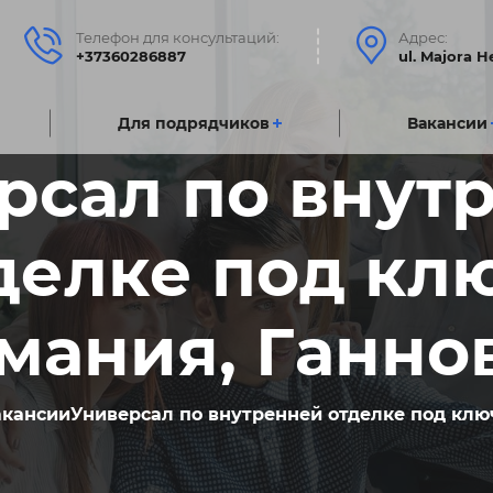
Телефон для консультаций:
Адрес:
+37360286887
ul. Majora 
Для подрядчиковㅤ
Вакансии
рсал по внут
делке под клю
мания, Ганно
акансии
Универсал по внутренней отделке под ключ