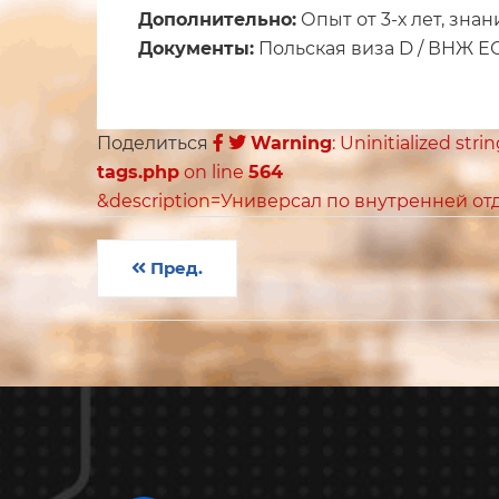
Дополнительно:
Опыт от 3-х лет, знан
Документы:
Польская виза D / ВНЖ ЕС 
Поделиться
Warning
: Uninitialized stri
tags.php
on line
564
&description=Универсал по внутренней отд
Пред.