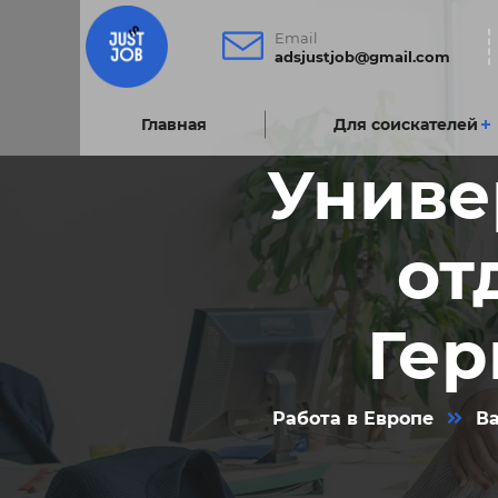
Email
adsjustjob@gmail.com
Главнаяㅤ
Для соискателей
Униве
от
Гер
Работа в Европе
В