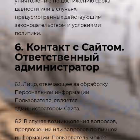
уничтожению по достижению срока
давности или в случаях,
предусмотренных действующим
законодательством и условиями
политики.
6. Контакт с Сайтом.
Ответственный
администратор
6.1. Лицо, отвечающее за обработку
Персональной информации
Пользователя, является
администратором Сайта.
6.2. В случае возникновения вопросов,
предложений или запросов по личной
информации, Пользователь может