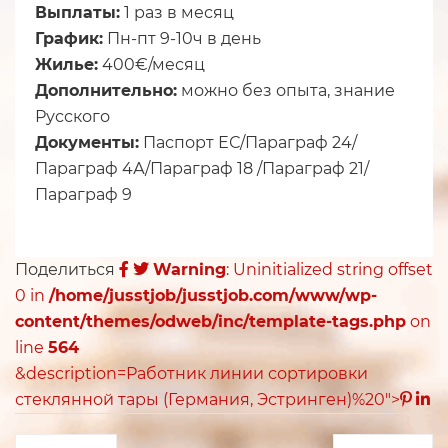
Выплаты:
1 раз в месяц
График:
Пн-пт 9-10ч в день
Жилье:
400€/месяц
Дополнительно:
можно без опыта, знание
Русского
Документы:
Паспорт ЕС/Параграф 24/
Параграф 4А/Параграф 18 /Параграф 21/
Параграф 9
Поделиться
Warning
: Uninitialized string offset
0 in
/home/jusstjob/jusstjob.com/www/wp-
content/themes/odweb/inc/template-tags.php
on
line
564
&description=Работник линии сортировки
стеклянной тары (Германия, Эстринген)%20">