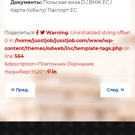
Документы:
Польская виза D / ВНЖ ЕС /
Карта побыту/ Паспорт ЕС
Поделиться
Warning
: Uninitialized string offset
0 in
/home/jusstjob/jusstjob.com/www/wp-
content/themes/odweb/inc/template-tags.php
on
line
564
&description=Плиточник (Германия,
Нюрнберг)%20">
Пред.
След.