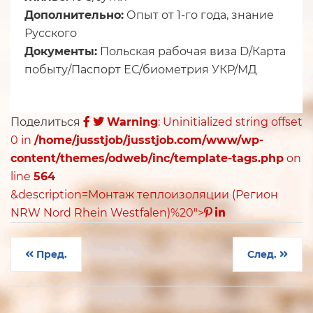
Дополнительно:
Опыт от 1-го года, знание
Русского
Документы:
Польская рабочая виза D/Карта
побыту/Паспорт ЕС/биометрия УКР/МД
Поделиться
Warning
: Uninitialized string offset
0 in
/home/jusstjob/jusstjob.com/www/wp-
content/themes/odweb/inc/template-tags.php
on
line
564
&description=Монтаж теплоизоляции (Регион
NRW Nord Rhein Westfalen)%20">
Пред.
След.