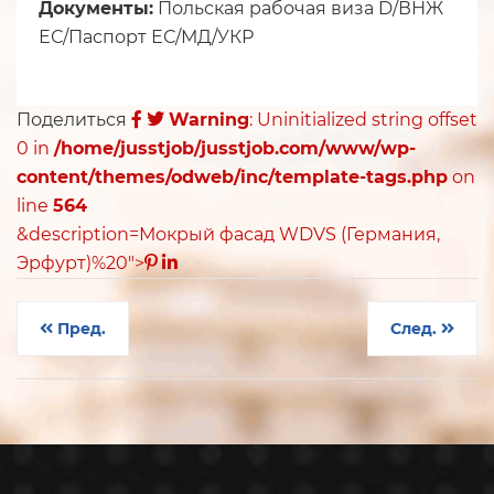
Документы:
Польская рабочая виза D/ВНЖ
ЕС/Паспорт ЕС/МД/УКР
Поделиться
Warning
: Uninitialized string offset
0 in
/home/jusstjob/jusstjob.com/www/wp-
content/themes/odweb/inc/template-tags.php
on
line
564
&description=Мокрый фасад WDVS (Германия,
Эрфурт)%20">
Пред.
След.