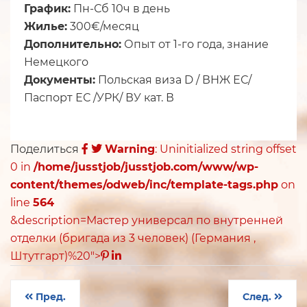
График:
Пн-Сб 10ч в день
Жилье:
300€/месяц
Дополнительно:
Опыт от 1-го года, знание
Немецкого
Документы:
Польская виза D / ВНЖ ЕС/
Паспорт ЕС /УРК/ ВУ кат. В
Поделиться
Warning
: Uninitialized string offset
0 in
/home/jusstjob/jusstjob.com/www/wp-
content/themes/odweb/inc/template-tags.php
on
line
564
&description=Мастер универсал по внутренней
отделки (бригада из 3 человек) (Германия ,
Штутгарт)%20">
Пред.
След.