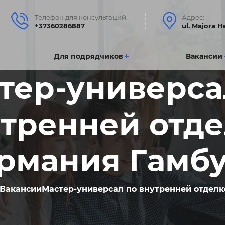
Телефон для консультаций:
Адрес:
+37360286887
ul. Majora 
Для подрядчиковㅤ
Вакансии
тер-универса
тренней отд
ермания Гамбу
Вакансии
Мастер-универсал по внутренней отделк