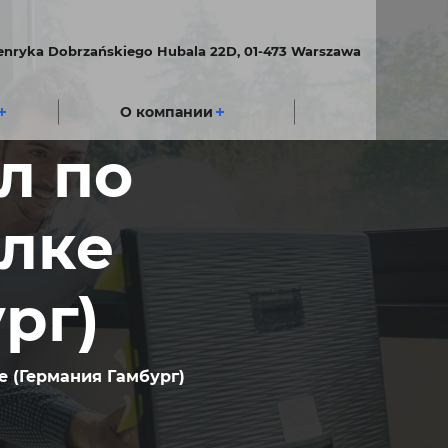
Henryka Dobrzańskiego Hubala 22D, 01-473 Warszawa
О компании
л по
елке
рг)
е (Германия Гамбург)