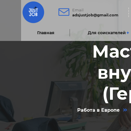
Email
adsjustjob@gmail.com
Главнаяㅤ
Для соискателей
Мас
вну
(Г
Работа в Европе