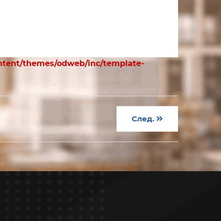
ntent/themes/odweb/inc/template-
След.