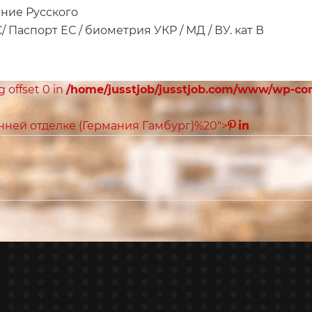
ание Русского
 Паспорт ЕС / биометрия УКР / МД / ВУ. кат В
ng offset 0 in
/home/jusstjob/jusstjob.com/www/wp-co
нней отделке (Германия Гамбург)%20">