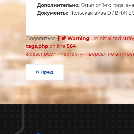
Дополнительно:
Опыт от 1-го года, зн
Документы:
Польская виза D / ВНЖ ЕС/
Поделиться
Warning
: Uninitialized stri
tags.php
on line
564
&description=Мастер-универсал по внутре
Пред.