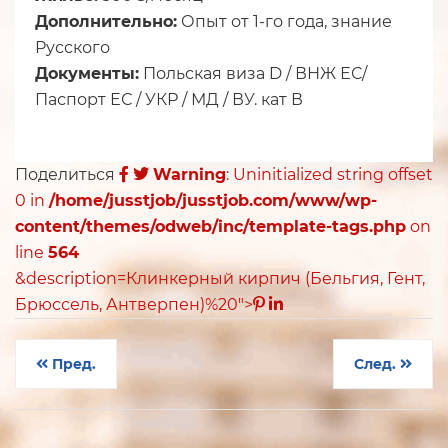
Дополнительно:
Опыт от 1-го года, знание
Русского
Документы:
Польская виза D / ВНЖ ЕС/
Паспорт ЕС / УКР / МД / ВУ. кат В
Поделиться
Warning
: Uninitialized string offset
0 in
/home/jusstjob/jusstjob.com/www/wp-
content/themes/odweb/inc/template-tags.php
on
line
564
&description=Клинкерный кирпич (Бельгия, Гент,
Брюссель, Антверпен)%20">
Пред.
След.