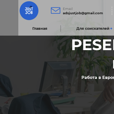
Email
adsjustjob@gmail.com
Главнаяㅤ
Для соискателей
PESE
Работа в Евро