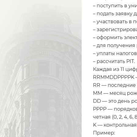
– поступить в ун
– подать заявку 
– участвовать в 
– зарегистриров
– оформить элек
– для получения 
– уплаты налогов,
– рассчитать PIT.
Каждая из 11 ци
RRMMDDPPPPK — 
RR — последние 
ММ — месяц рож
DD — это день р
PPPP — порядков
четная (0, 2, 4, 6, 
K — контрольная
Пример: