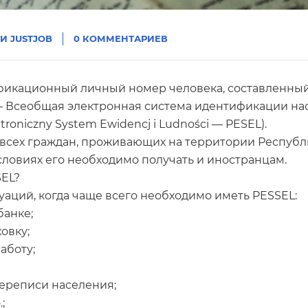
И JUSTJOB
0 КОММЕНТАРИЕВ
фикационный личный номер человека, составленный
– Всеобщая электронная система идентификации на
troniczny System Ewidencj i Ludności — PESEL).
 всех граждан, проживающих на территории Республ
ловиях его необходимо получать и иностранцам.
SEL?
уаций, когда чаще всего необходимо иметь PESSEL:
банке;
овку;
работу;
переписи населения;
;