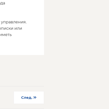
ода
 управления.
описки или
 иметь
След.