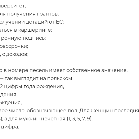
иверситет;
для получения грантов;
получении дотаций от ЕС;
аться в каршеринге;
тронную подпись;
рассрочки;
 с доходов;
фр в номере песель имеет собственное значение.
так выглядит на польском
2 цифры года рождения,
дения,
ождения,
ое число, обозначающее пол. Для женщин последня
8), а для мужчин нечетная (1, 3, 5, 7, 9).
 цифра.