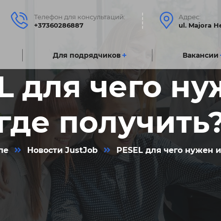
Телефон для консультаций:
Адрес:
+37360286887
ul. Majora 
Для подрядчиковㅤ
Вакансии
L для чего ну
где получить
пе
Новости JustJob
PESEL для чего нужен и