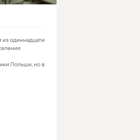
 из одиннадцати
селения
ики Польши, но в