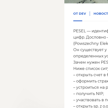
ОТ
DEV
НОВОСТ
PESEL — иденти
цифр. Дословно 
(Powszechny Elek
Он существует у
определенных ус
Зачем нужен PE
Ниже список сит
– открыть счет в 
– оформить страх
– устроиться на 
– получить NIP;
– участвовать в 
– открыть sp. z o.o.