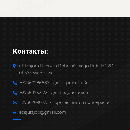
Контакты:
ul. Majora Henryka Dobrzańskiego Hubala 22D,
01-473 Warszawa
+37360286887 - для строителей
+37369732122 - для подрядчиков
+37362090733 - горячая линия поддержки
adsjustjob@gmail.com