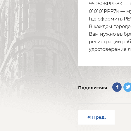
950808PPP8K — п
010101PPP7K — м
Где оформить PE
В каждом городе
Вам нужно выбра
регистрации раб
удостоверение ли
Поделиться
Пред.