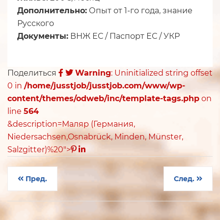
Дополнительно:
Опыт от 1-го года, знание
Русского
Документы:
ВНЖ ЕС / Паспорт ЕС / УКР
Поделиться
Warning
: Uninitialized string offset
0 in
/home/jusstjob/jusstjob.com/www/wp-
content/themes/odweb/inc/template-tags.php
on
line
564
&description=Маляр (Германия,
Niedersachsen,Osnabrück, Minden, Münster,
Salzgitter)%20">
Пред.
След.