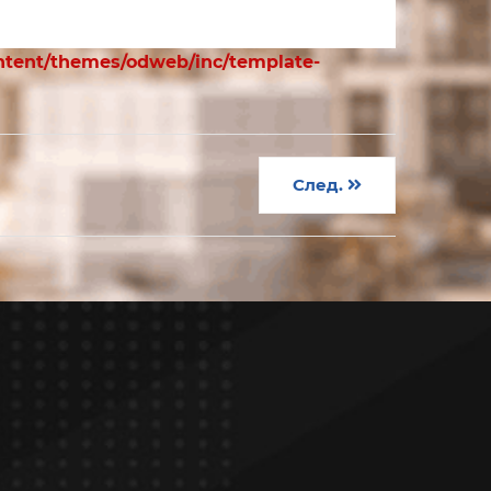
ntent/themes/odweb/inc/template-
След.