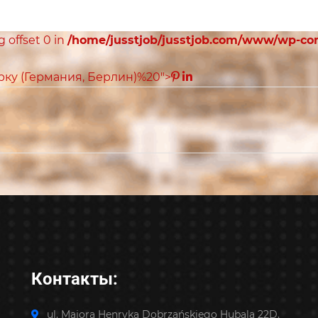
ng offset 0 in
/home/jusstjob/jusstjob.com/www/wp-co
ку (Германия, Берлин)%20">
Контакты:
ul. Majora Henryka Dobrzańskiego Hubala 22D,