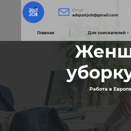
Email
adsjustjob@gmail.com
Главнаяㅤ
Для соискателей
Женщ
уборку
Работа в Европ