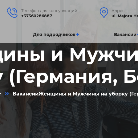
Телефон для консультаций:
Адрес:
+37360286887
ul. Majora 
Для подрядчиковㅤ
Вакансии
ины и Мужчи
 (Германия, 
е
Вакансии
Женщины и Мужчины на уборку (Ге