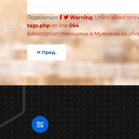
Поделиться
Warning
: Uninitialized stri
tags.php
on line
564
&description=Женщины и Мужчины на убор
Пред.